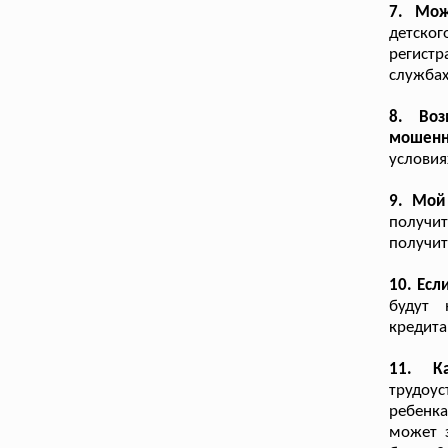
7. Мож
детско
регист
службах
8. Во
мошенн
условия
9. Мой
получит
получит
10. Есл
будут 
кредита
11. К
трудоу
ребенка
может з