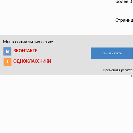
более 3
Страниц
Мы в социальных сетях:
ВКОНТАКТЕ
Как заказать
ОДНОКЛАССНИКИ
Временная регистра
С