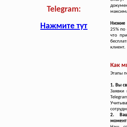
докуме
Telegram:
максим
Низкие
Нажмите тут
25% по 
что пр
бесплат
клиент.
Как м
Этапы п
1. Вы с
Заявки
Telegra
Учитыв
сотрудн
2. Ваш
момент
Наш сп