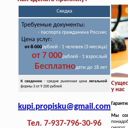
Скидка
Требуемые документы:
- паспорта гражданина России;
Цена услуг:
от 8 000
рублей - 1 человек (3 месяца)
от 7 000
рублей - 1 взрослый
Бесплатно
дети до 18 лет
К сведению
- средне рыночная цена
легальной
Сущес
формы 3 от 9 200 рублей
у нас
Гаранти
kupi.propisku@gmail.com
Мы сох
Тел. 7-937-796-30-96
понадо
смогут