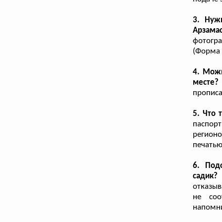
3. Нуж
Арзама
фотогр
(Форма 
4. Можн
месте?
прописа
5. Что
паспор
регион
печатью
6. Под
садик?
отказыв
не соо
напомни