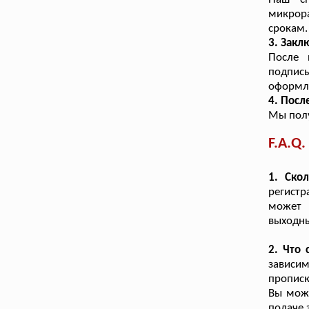
микрора
срокам.
3. Закл
После 
подпис
оформл
4. Посл
Мы полу
F.A.Q.
1. Ско
регистр
может 
выходны
2. Что 
зависим
прописк
Вы може
подаче 